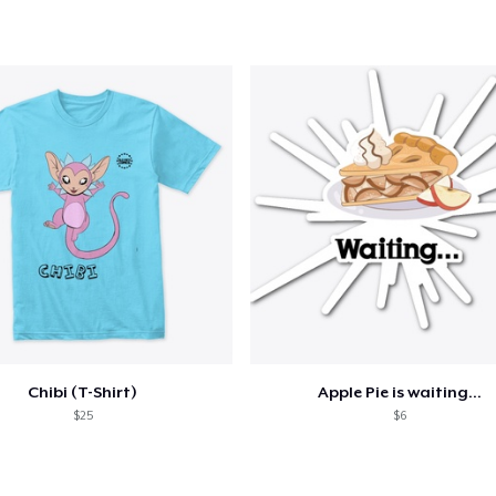
Poster - 18" x 24"
US$ 20,00
Kids Premium Tee
US$ 20,00
Premium Tank Top
US$ 25,00
Chibi (T-Shirt)
Apple Pie is waiting...
$25
$6