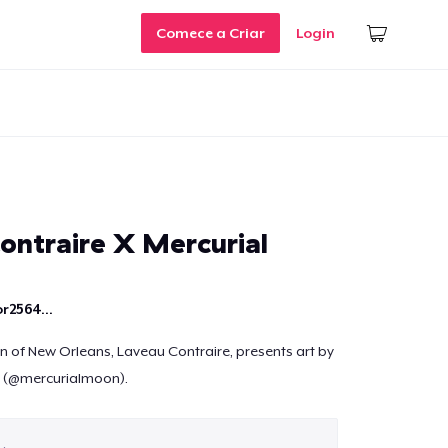
Comece a Criar
Login
ontraire X Mercurial
r2564...
of New Orleans, Laveau Contraire, presents art by
(@mercurialmoon).