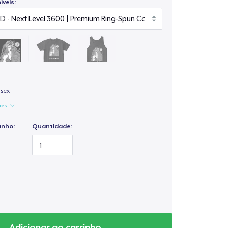
veis:
isex
hes
anho:
Quantidade:
Adicionar ao carrinho