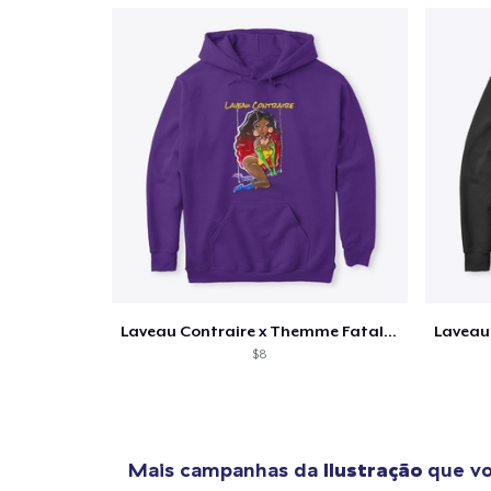
1
artig
Laveau Contraire x Themme Fatalez
Se
$8
Mais campanhas da
Ilustração
que vo