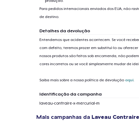
produção.
Para pedidos internacionais enviados dos EUA, não ras
de destino.
Detalhes da devolução
Entendemos que acidentes acontecem. Se você receber
com defeito, teremos prazer em substituí-lo ou oferec
nossos produtos são feitos sob encomenda, não podem
cores incorretos ou se você simplesmente mudar de idei
Saiba mais sobre a nossa política de devolução
aqui
.
Identificação da campanha
laveau-contraire-x-mercurial-m
Mais campanhas da
Laveau Contrair