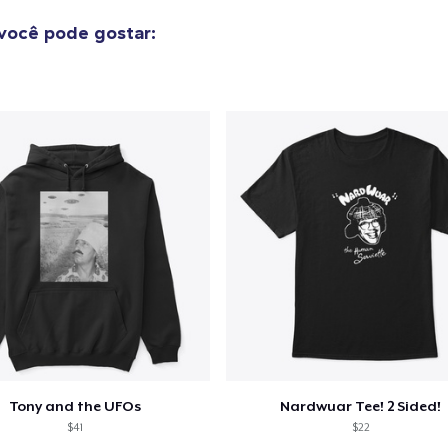
você pode gostar:
Tony and the UFOs
Nardwuar Tee! 2 Sided!
$41
$22