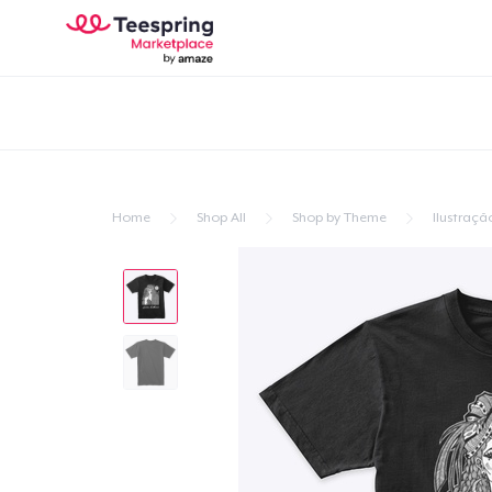
Home
Shop All
Shop by Theme
Ilustraçã