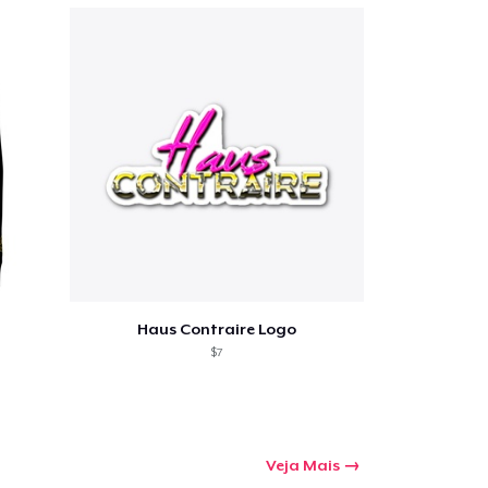
a o carrinho
Qtd
Haus Contraire Logo
$7
mprando
Veja Mais