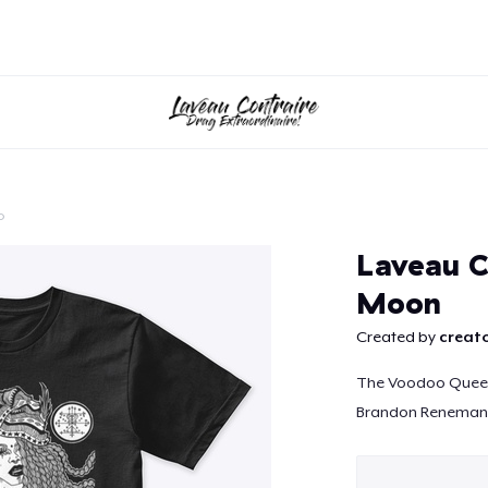
o
Continuar
Laveau C
Moon
Created by
creato
The Voodoo Queen 
Brandon Reneman 