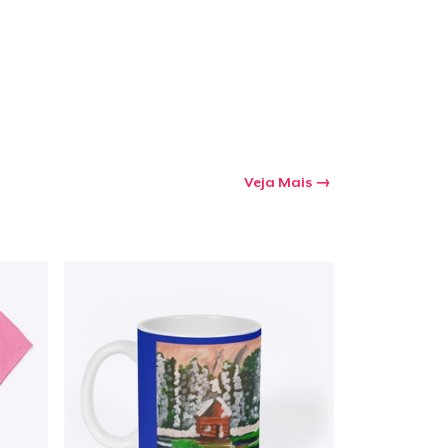
Veja Mais
a o carrinho
Qtd
mprando