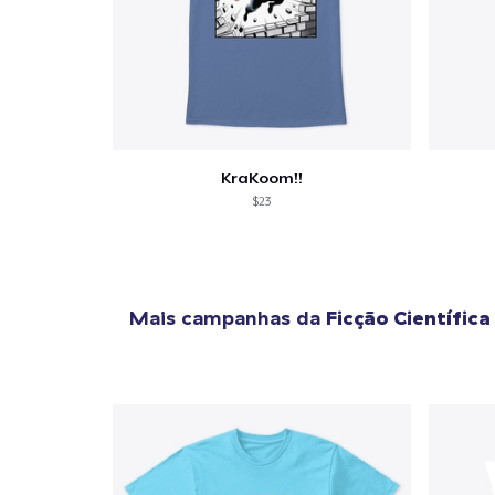
KraKoom!!
$23
Mais campanhas da
Ficção Científica