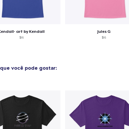
Compra
Kendall- art by Kendall
Jules G
$16
$16
que você pode gostar: