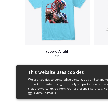
cyborg AI girl
$23
This website uses cookies
We use cookies to personalise content, ads and to analys
site with our advertising and analytics partners who may
Report this product
that they’ve collected from your use of their services.
Re
SHOW DETAILS
STRICTLY NECESSARY
PERFORMANC