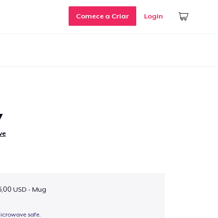
Comece a Criar
Login
V
we
5,00 USD - Mug
icrowave safe.