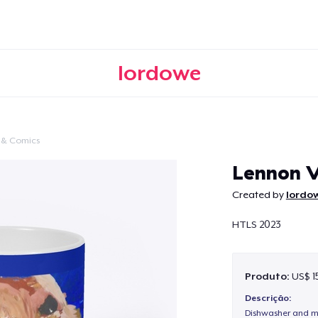
lordowe
 & Comics
Continuar
Lennon 
Created by
lordo
HTLS 2023
Produto:
US$ 1
Descrição:
Dishwasher and m