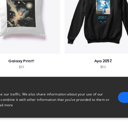
Galaxy Print!
Aya 2057.
$25
$30
e our traffic. We also share information about your use of our
 combine it with other information that you’ve provided to them or
ad more
E
TARGETING
FUNCTIONALITY
UNCLASSIFIED