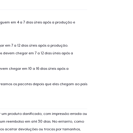
guem em 4 a 7 dias úteis após a produção e
r em 7 a 12 dias úteis após a produção.
s devem chegar em 7 a 12 dias úteis após a
evem chegar em 10 a 16 dias úteis após a
treamos os pacotes depois que eles chegam ao país
 um produto danificado, com impressão errada ou
er um reembolso em até 30 dias. No entanto, como
os aceitar devoluções ou trocas por tamanhos,