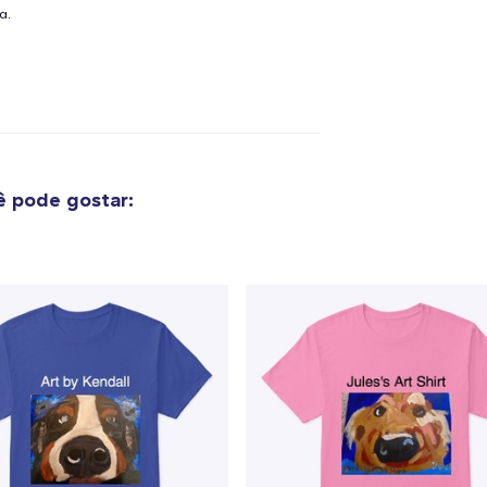
a.
 pode gostar:
o adicionado ao
Carrinho
Ir par
guir para a Finalização da
Continuar Co