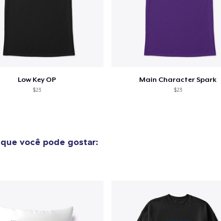
Low Key OP
Main Character Spark
$23
$23
que você pode gostar: