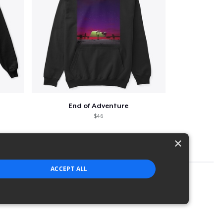
End of Adventure
$46
×
ACCEPT ALL