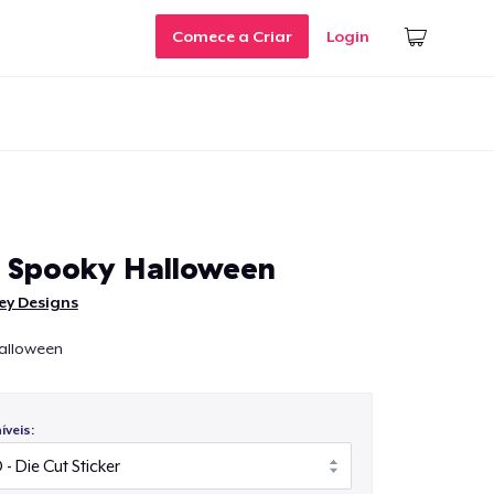
Comece a Criar
Login
t Spooky Halloween
ey Designs
Halloween
veis: