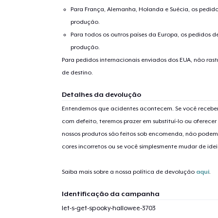
Para França, Alemanha, Holanda e Suécia, os pedido
produção.
Para todos os outros países da Europa, os pedidos d
produção.
Para pedidos internacionais enviados dos EUA, não ras
de destino.
1
artig
Detalhes da devolução
Entendemos que acidentes acontecem. Se você receber
com defeito, teremos prazer em substituí-lo ou oferec
nossos produtos são feitos sob encomenda, não podem
cores incorretos ou se você simplesmente mudar de idei
Se
Saiba mais sobre a nossa política de devolução
aqui
.
Identificação da campanha
let-s-get-spooky-hallowee-3703