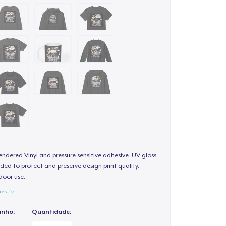
endered Vinyl and pressure sensitive adhesive. UV gloss
ded to protect and preserve design print quality.
door use.
hes
anho:
Quantidade: