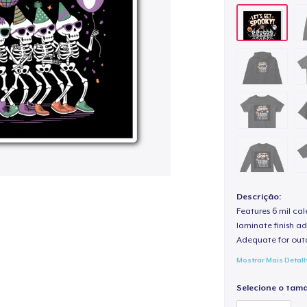
Descrição:
Features 6 mil cal
laminate finish ad
Adequate for out
Mostrar Mais Detal
Selecione o tam