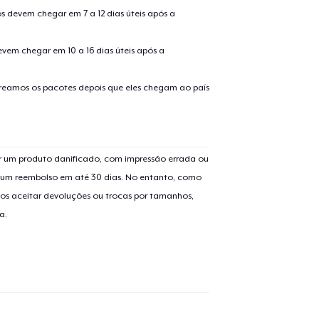
s devem chegar em 7 a 12 dias úteis após a
evem chegar em 10 a 16 dias úteis após a
treamos os pacotes depois que eles chegam ao país
o adicionado ao
Carrinho
Ir par
 um produto danificado, com impressão errada ou
er um reembolso em até 30 dias. No entanto, como
os aceitar devoluções ou trocas por tamanhos,
a.
guir para a Finalização da
Continuar Co
Compra
Die Cut Sticker
US$ 6,99