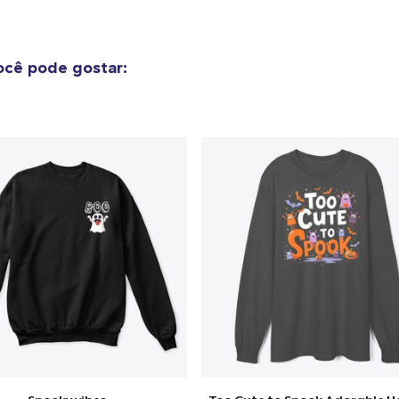
Unisex Classic Crewneck Sweatshirt
US$ 32,99
cê pode gostar:
Women's Classic Tee
US$ 23,99
Heavy Tee
US$ 44,99
Tru Transfer Unisex Crewneck Sweatshirt
US$ 38,99
Tru Transfer Printed Unisex Premium Hoodie
US$ 52,99
Classic Long Sleeve Tee
US$ 30,99