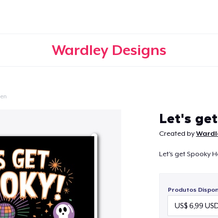
Wardley Designs
een
Continuar
Let's ge
Created by
Wardl
Let's get Spooky 
Produtos Disponí