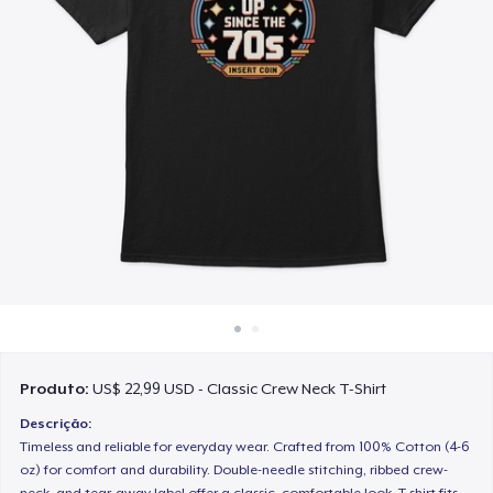
Como funciona
Venda em todo lugar
Venda qualquer coisa
Produto:
US$ 22,99 USD - Classic Crew Neck T-Shirt
Descrição:
Timeless and reliable for everyday wear. Crafted from 100% Cotton (4-6
oz) for comfort and durability. Double-needle stitching, ribbed crew-
neck, and tear-away label offer a classic, comfortable look. T-shirt fits