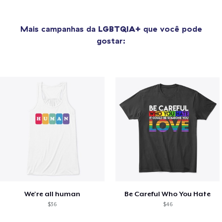
Mais campanhas da
LGBTQIA+
que você pode
gostar:
We're all human
Be Careful Who You Hate
$36
$46