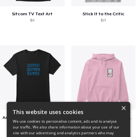
Sitcom TV Text Art
Stick It to the Critic
$16
$23
×
This website uses cookies
Amazing Retro Classic T-Shirt
Persian Cat watching Cats TV
We use cookies to personalise content, ads and to analyse
$25
$7
our traffic. We also share information about your use of our
site with our advertising and analytics partners who may