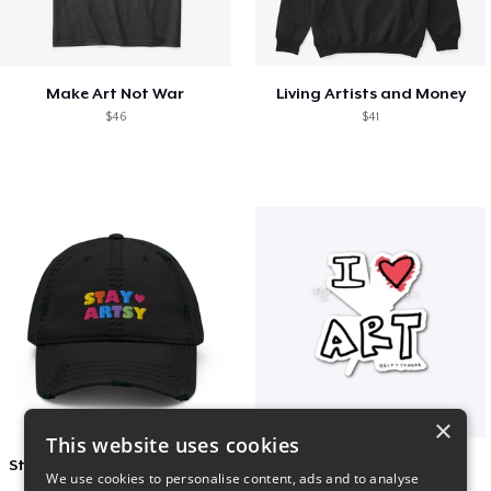
Make Art Not War
Living Artists and Money
$46
$41
×
This website uses cookies
Stay Artsy Embroidered Hat
art love
We use cookies to personalise content, ads and to analyse
$27
$7