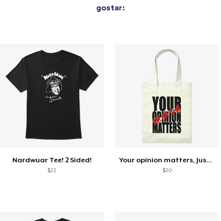
gostar:
Nardwuar Tee! 2 Sided!
Your opinion matters, Just not to me!
$22
$20