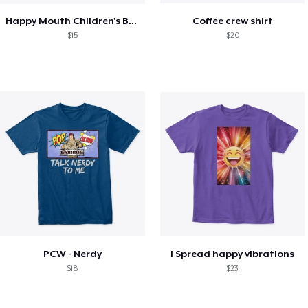
Happy Mouth Children's Book
Coffee crew shirt
$15
$20
PCW - Nerdy
I Spread happy vibrations
$18
$23