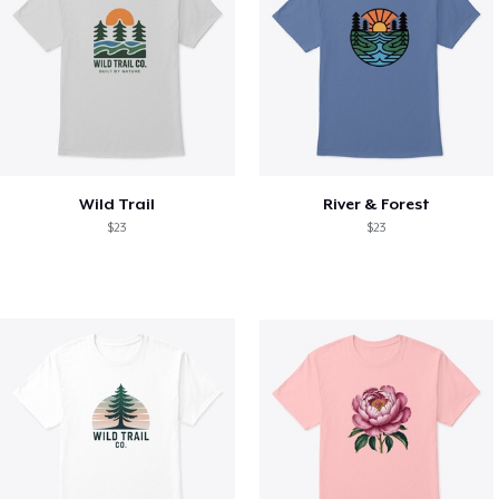
Wild Trail
River & Forest
$23
$23