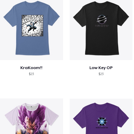
KraKoom!!
Low Key OP
$23
$23