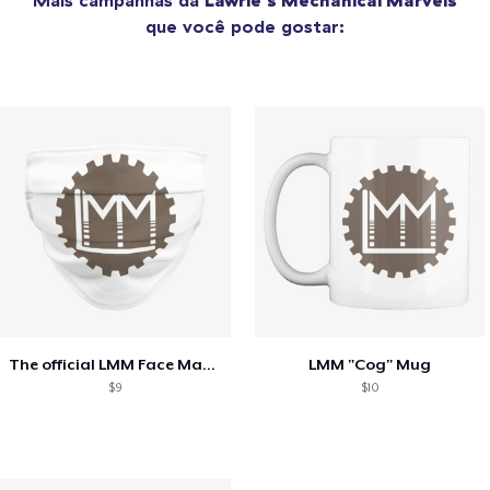
que você pode gostar:
The official LMM Face Mask!
LMM "Cog" Mug
$9
$10