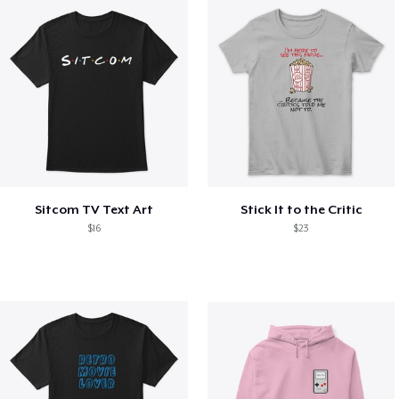
Sitcom TV Text Art
Stick It to the Critic
$16
$23