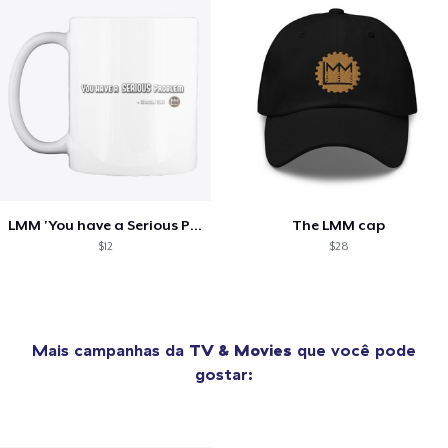
LMM 'You have a Serious Problem' Mug
The LMM cap
$12
$28
Mais campanhas da
TV & Movies
que você pode
gostar: