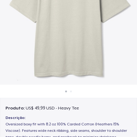
Como funciona
Venda em todo lugar
Venda qualquer coisa
Produto:
US$ 49,99 USD - Heavy Tee
Descrição:
Oversized boxy fit with 8.2 oz 100% Carded Cotton (Heathers 15%
Viscose). Features wide neck ribbing, side seams, shoulder to shoulder
tape, double needle hems, and preshrunk to minimize shrinkage.