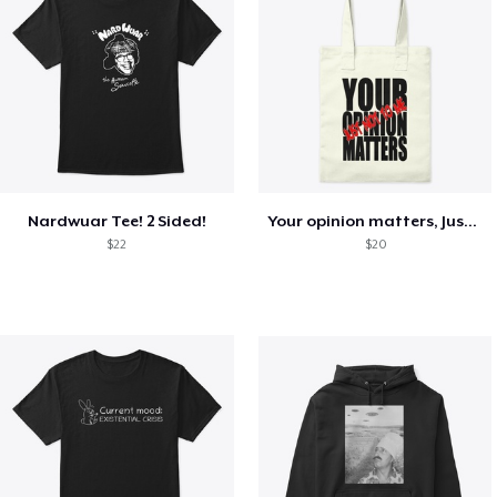
Nardwuar Tee! 2 Sided!
Your opinion matters, Just not to me!
$22
$20