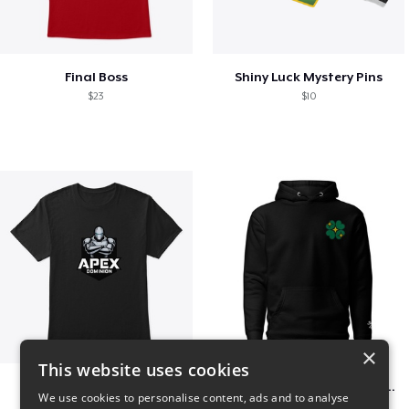
Final Boss
Shiny Luck Mystery Pins
$23
$10
×
This website uses cookies
Apex Dominion
Shiny Luck Embroidered Hoodie
We use cookies to personalise content, ads and to analyse
$23
$55