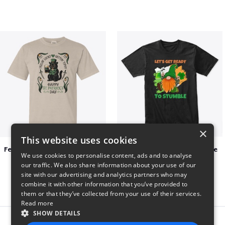
×
This website uses cookies
Feelin Lucky for St Patrick's Day
Let's Get Ready To Stumble
We use cookies to personalise content, ads and to analyse
$23
$29
our traffic. We also share information about your use of our
site with our advertising and analytics partners who may
combine it with other information that you’ve provided to
them or that they’ve collected from your use of their services.
Read more
SHOW DETAILS
Report this product