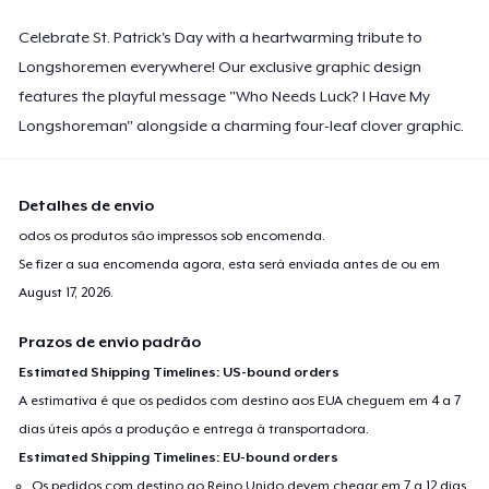
Celebrate St. Patrick's Day with a heartwarming tribute to
Longshoremen everywhere! Our exclusive graphic design
features the playful message "Who Needs Luck? I Have My
Longshoreman" alongside a charming four-leaf clover graphic.
Detalhes de envio
odos os produtos são impressos sob encomenda.
Se fizer a sua encomenda agora, esta será enviada antes de ou em
August 17, 2026
.
Prazos de envio padrão
Estimated Shipping Timelines: US-bound orders
A estimativa é que os pedidos com destino aos EUA cheguem em 4 a 7
dias úteis após a produção e entrega à transportadora.
Estimated Shipping Timelines: EU-bound orders
Os pedidos com destino ao Reino Unido devem chegar em 7 a 12 dias