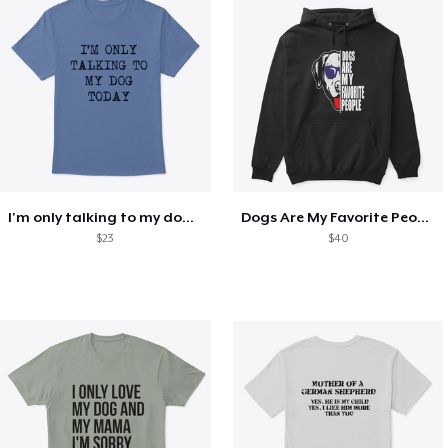
I'm only talking to my dog today
Dogs Are My Favorite People Funny Gift
$23
$40