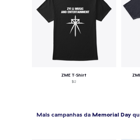
Se
ZME T-Shirt
ZME
$12
Mais campanhas da
Memorial Day
que