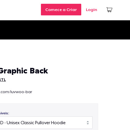
Comece a Criar
Login
raphic Back
 STL
tl.com/luvwoo-bar
veis: