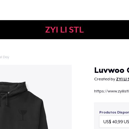
ZYI LI STL
l Day
Continuar
Luvwoo G
Created by
ZYI LI
https://www.zyilis
Produtos Disponí