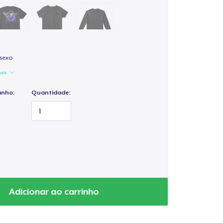
isexo
hes
anho:
Quantidade:
Adicionar ao carrinho