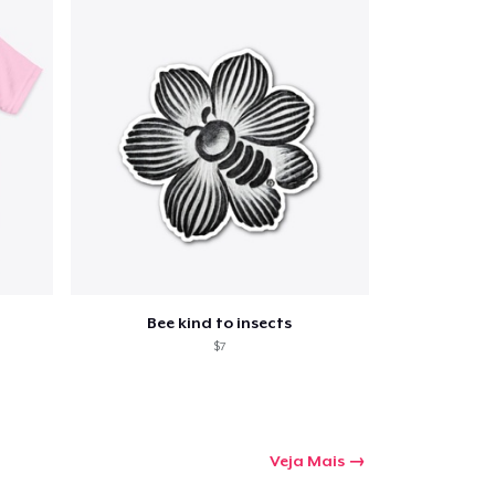
Bee kind to insects
$7
Veja Mais