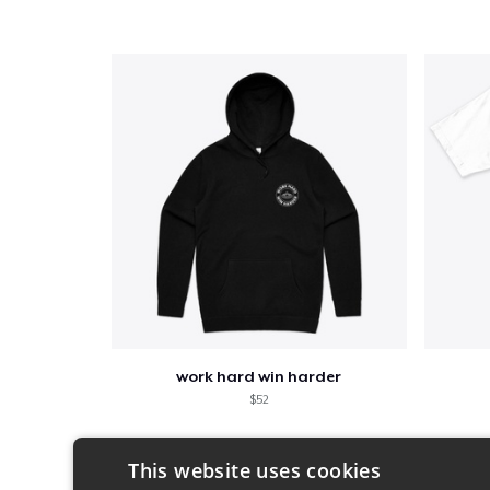
work hard win harder
$52
This website uses cookies