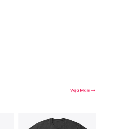
Veja Mais
a o carrinho
Qtd