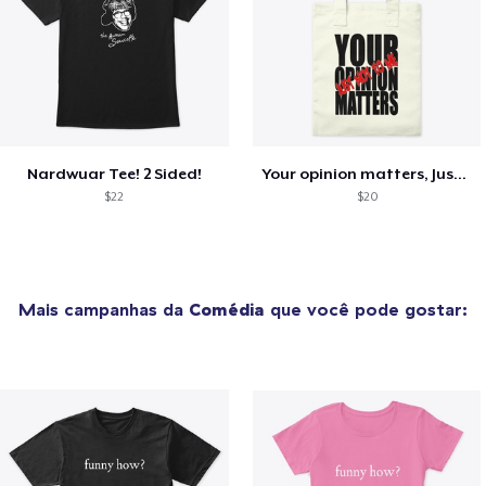
Nardwuar Tee! 2 Sided!
Your opinion matters, Just not to me!
$22
$20
Mais campanhas da
Comédia
que você pode gostar: