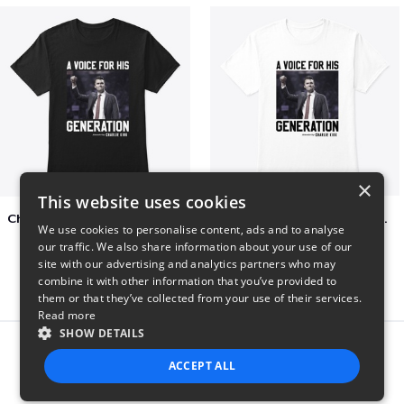
×
This website uses cookies
Charlie Kirk A Voice For His Generation
Charlie Kirk A Voice For His Generation
We use cookies to personalise content, ads and to analyse
$41
$7
our traffic. We also share information about your use of our
site with our advertising and analytics partners who may
combine it with other information that you’ve provided to
them or that they’ve collected from your use of their services.
Read more
SHOW DETAILS
Report this product
ACCEPT ALL