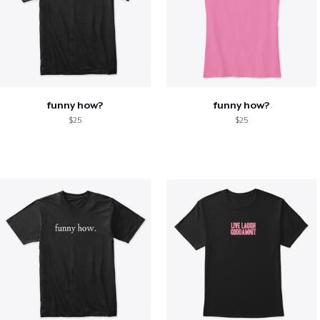
funny how?
funny how?
$25
$25