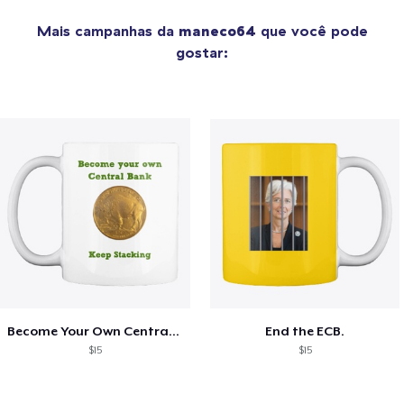
Mais campanhas da
maneco64
que você pode
gostar:
Become Your Own Central Bank
End the ECB.
$15
$15