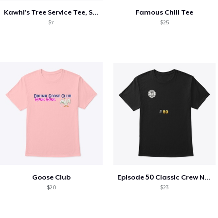
Kawhi’s Tree Service Tee, Shirts, Mug
Famous Chili Tee
$7
$25
Goose Club
Episode 50 Classic Crew Neck T-Shirt
$20
$23