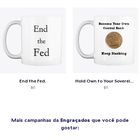
End the Fed.
Hold Own to Your Sovereignty
$15
$15
Mais campanhas da
Engraçados
que você pode
gostar: