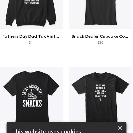
Fathers Day Dad Tax Vintage Papa T-Shirt
Snack Dealer Cupcake Cookie and Milk
$41
$20
×
This website uses cookies