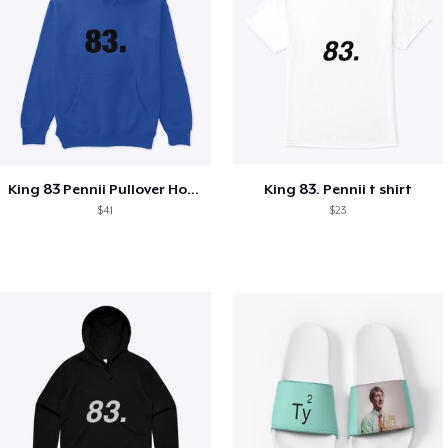
King 83 Pennii Pullover Hoodie
King 83. Pennii t shirt
$41
$23