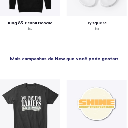
King 83. Pennii Hoodie
Ty square
$67
$51
Mais campanhas da
New
que você pode gostar: