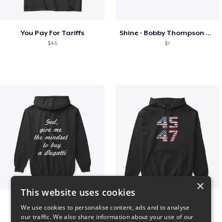
You Pay For Tariffs
Shine - Bobby Thompson Band Merch
$46
$7
×
This website uses cookies
B
Vintage 45-47 Design
We use cookies to personalise content, ads and to analyse
$51
$40
our traffic. We also share information about your use of our