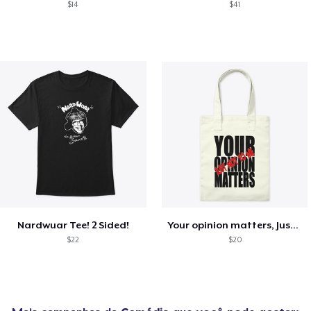
$14
$41
Nardwuar Tee! 2 Sided!
Your opinion matters, Just not to me!
$22
$20