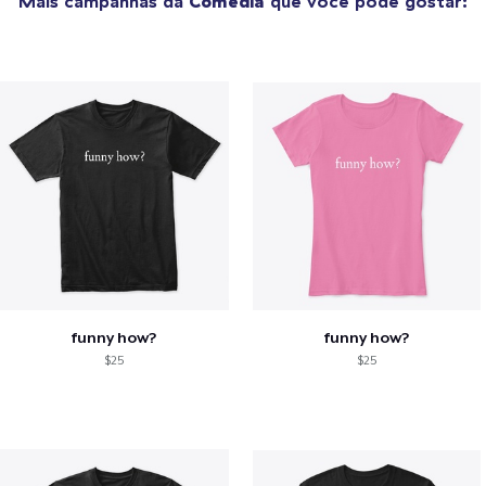
Mais campanhas da
Comédia
que você pode gostar:
funny how?
funny how?
$25
$25