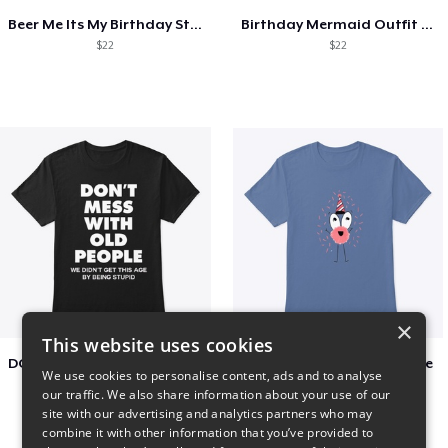
Beer Me Its My Birthday St Patricks Day
Birthday Mermaid Outfit Costume
$22
$22
×
This website uses cookies
DON´T MESS WITH OLD PEOPLE
Adoption Is Both celebrate
We use cookies to personalise content, ads and to analyse
$48
$22
our traffic. We also share information about your use of our
site with our advertising and analytics partners who may
combine it with other information that you’ve provided to