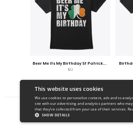
Beer Me Its My Birthday St Patricks Day
Birth
$22
This website uses cookies
We use cookies to personalise content, ads and to analys
site with our advertising and analytics partners who may
Report this product
that they’ve collected from your use of their services.
Re
SHOW DETAILS
STRICTLY NECESSARY
PERFORMANC