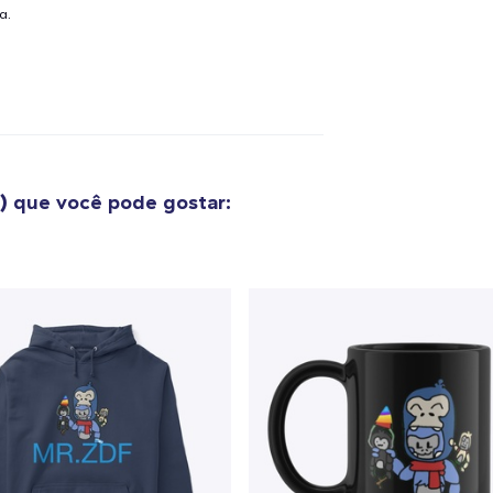
a.
)
que você pode gostar:
o adicionado ao
Carrinho
Ir par
guir para a Finalização da
Continuar Co