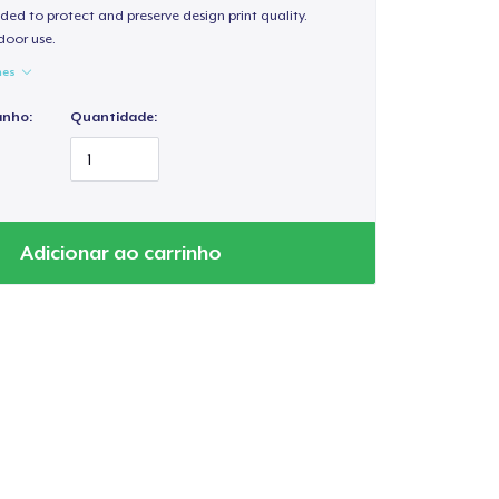
ded to protect and preserve design print quality.
door use.
hes
anho:
Quantidade:
Adicionar ao carrinho