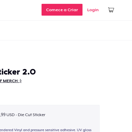
Comece a Criar
Login
icker 2.0
F MERCH :)
,99 USD - Die Cut Sticker
endered Vinyl and pressure sensitive adhesive. UV gloss