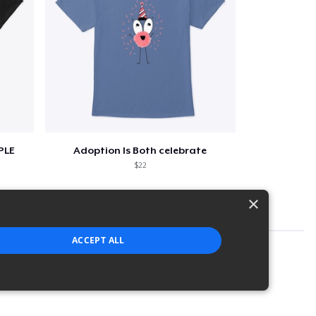
PLE
Adoption Is Both celebrate
$22
×
ACCEPT ALL