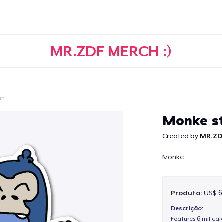
MR.ZDF MERCH :)
ah
Continuar
Monke st
Created by
MR.ZD
Monke
Produto:
US$ 6
Descrição:
Features 6 mil cal