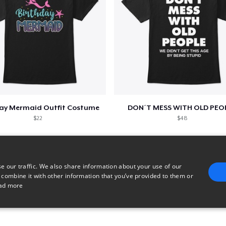
day Mermaid Outfit Costume
DON´T MESS WITH OLD PEO
$22
$48
e our traffic. We also share information about your use of our
 combine it with other information that you’ve provided to them or
ad more
E
TARGETING
FUNCTIONALITY
UNCLASSIFIED