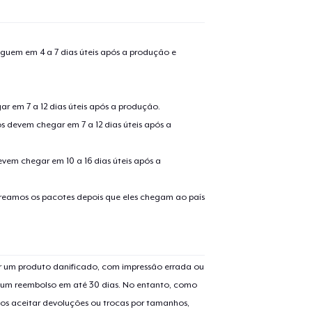
guem em 4 a 7 dias úteis após a produção e
r em 7 a 12 dias úteis após a produção.
s devem chegar em 7 a 12 dias úteis após a
evem chegar em 10 a 16 dias úteis após a
treamos os pacotes depois que eles chegam ao país
 um produto danificado, com impressão errada ou
er um reembolso em até 30 dias. No entanto, como
os aceitar devoluções ou trocas por tamanhos,