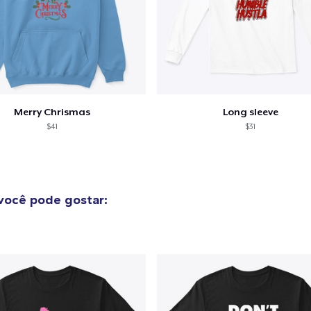
Merry Chrismas
Long sleeve
$41
$31
você pode gostar: