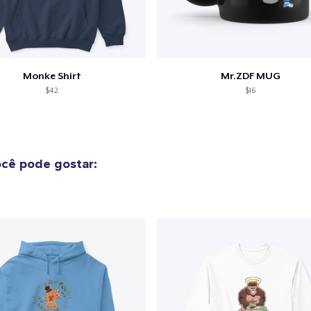
Compra
Monke Shirt
Mr.ZDF MUG
$42
$16
cê pode gostar: