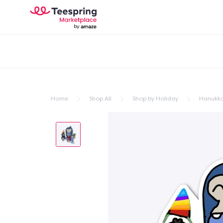
Home
Shop All
Shop by Holiday
Hanukk