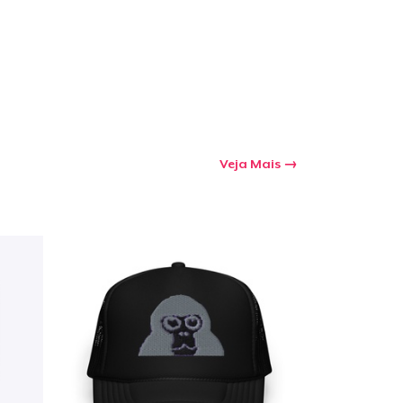
Veja Mais
a o carrinho
Qtd
mprando