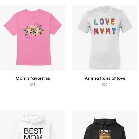
Mom's favorites
Animations of love
$23
$22