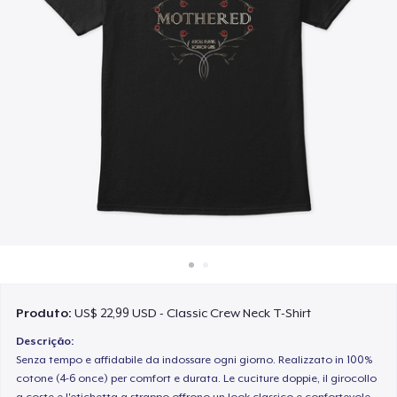
Como funciona
Venda em todo lugar
Venda qualquer coisa
Produto:
US$ 22,99 USD - Classic Crew Neck T-Shirt
Descrição:
Senza tempo e affidabile da indossare ogni giorno. Realizzato in 100%
cotone (4-6 once) per comfort e durata. Le cuciture doppie, il girocollo
a coste e l'etichetta a strappo offrono un look classico e confortevole.