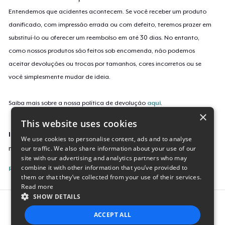
Entendemos que acidentes acontecem. Se você receber um produto
danificado, com impressão errada ou com defeito, teremos prazer em
substituí-lo ou oferecer um reembolso em até 30 dias. No entanto,
como nossos produtos são feitos sob encomenda, não podemos
aceitar devoluções ou trocas por tamanhos, cores incorretos ou se
você simplesmente mudar de ideia.
Saiba mais sobre a nossa política de devolução
aqui
.
×
This website uses cookies
Identificação da campanha
We use cookies to personalise content, ads and to analyse
our traffic. We also share information about your use of our
mothered-t-shirt
site with our advertising and analytics partners who may
combine it with other information that you’ve provided to
Reporte esta Campanha
them or that they’ve collected from your use of their services.
Read more
SHOW DETAILS
Report this product
ACCEPT ALL