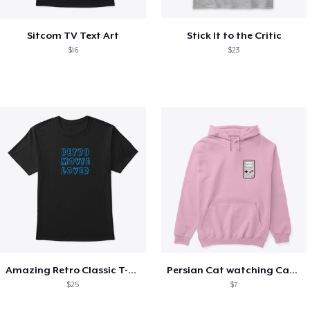
Sitcom TV Text Art
Stick It to the Critic
$16
$23
Amazing Retro Classic T-Shirt
Persian Cat watching Cats TV
$25
$7