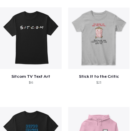
Sitcom TV Text Art
Stick It to the Critic
$16
$23