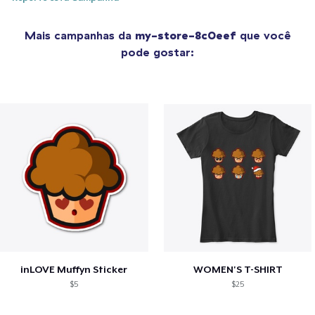
Mais campanhas da
my-store-8c0eef
que você
pode gostar:
inLOVE Muffyn Sticker
WOMEN'S T-SHIRT
$5
$25