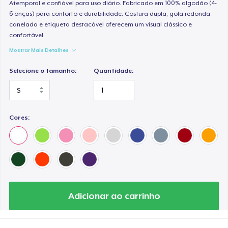
Women's Premium V-Neck Tee
Atemporal e confiável para uso diário. Fabricado em 100% algodão (4-
6 onças) para conforto e durabilidade. Costura dupla, gola redonda
US$ 26,99
canelada e etiqueta destacável oferecem um visual clássico e
confortável.
Premium Long Sleeve Tee
Mostrar Mais Detalhes
US$ 36,99
Selecione o tamanho:
Quantidade:
Women's Comfort Tee
US$ 25,99
Cores:
Classic Tank Top
US$ 24,99
Women's Flowy Tank Top
US$ 26,99
Adicionar ao carrinho
Premium Tank Top
US$ 26,99