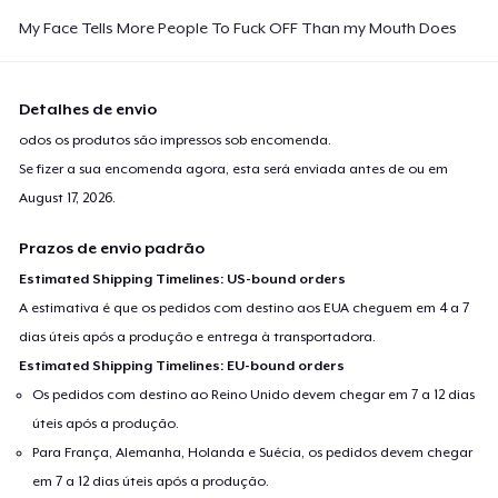
Classic Long Sleeve Tee
My Face Tells More People To Fuck OFF Than my Mouth Does
US$ 32,99
Next Level 3600 | Premium Ring-Spun Cotton T-Shirt
Detalhes de envio
US$ 26,99
odos os produtos são impressos sob encomenda.
Se fizer a sua encomenda agora, esta será enviada antes de ou em
Premium V-Neck Tee
August 17, 2026
.
US$ 31,74
Prazos de envio padrão
Estimated Shipping Timelines: US-bound orders
A estimativa é que os pedidos com destino aos EUA cheguem em 4 a 7
dias úteis após a produção e entrega à transportadora.
Estimated Shipping Timelines: EU-bound orders
Os pedidos com destino ao Reino Unido devem chegar em 7 a 12 dias
úteis após a produção.
Para França, Alemanha, Holanda e Suécia, os pedidos devem chegar
em 7 a 12 dias úteis após a produção.