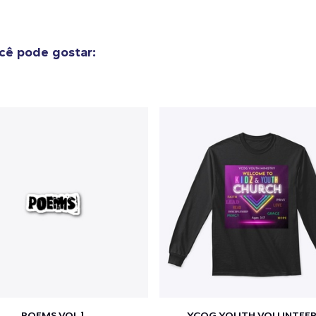
cê pode gostar:
POEMS VOL.1
YCOG YOUTH VOLUNTEER