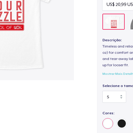
Descrição:
Timeless and reli
oz) for comfort an
and tear-away label
up for looser fit.
Mostrar Mais Detal
Selecione o tam
Cores: