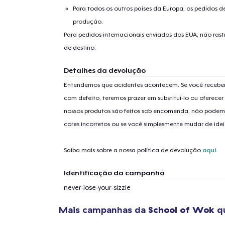
Para todos os outros países da Europa, os pedidos d
produção.
Para pedidos internacionais enviados dos EUA, não ras
de destino.
Detalhes da devolução
Entendemos que acidentes acontecem. Se você receber
com defeito, teremos prazer em substituí-lo ou oferec
nossos produtos são feitos sob encomenda, não podem
cores incorretos ou se você simplesmente mudar de idei
Saiba mais sobre a nossa política de devolução
aqui
.
Identificação da campanha
never-lose-your-sizzle
1
artig
Mais campanhas da
School of Wok
qu