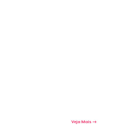
Veja Mais
a o carrinho