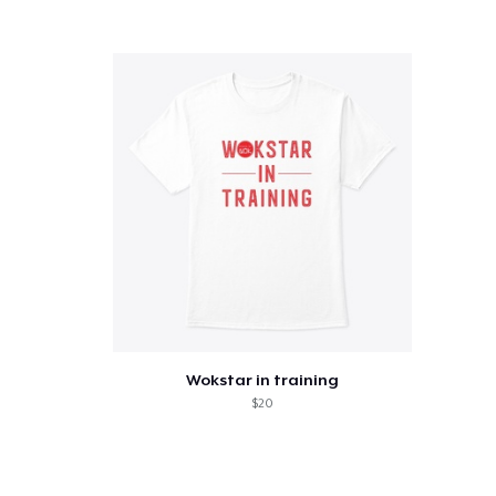
Se
Wokstar in training
$20