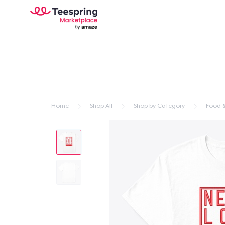
Home
Shop All
Shop by Category
Food &