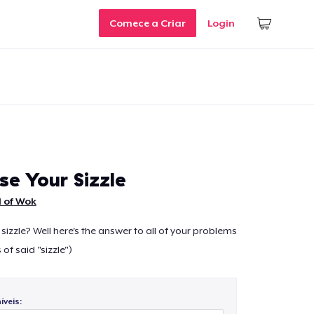
Comece a Criar
Login
se Your Sizzle
 of Wok
sizzle? Well here's the answer to all of your problems
of said "sizzle")
veis: