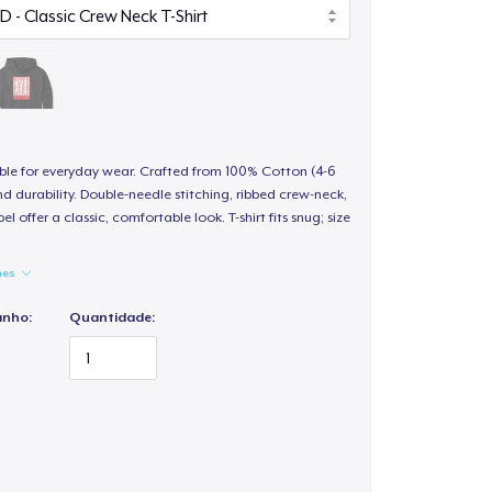
able for everyday wear. Crafted from 100% Cotton (4-6
d durability. Double-needle stitching, ribbed crew-neck,
 offer a classic, comfortable look. T-shirt fits snug; size
hes
anho:
Quantidade: