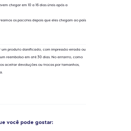
evem chegar em 10 a 16 dias úteis após a
treamos os pacotes depois que eles chegam ao país
 um produto danificado, com impressão errada ou
er um reembolso em até 30 dias. No entanto, como
os aceitar devoluções ou trocas por tamanhos,
a.
o adicionado ao
Carrinho
e você pode gostar:
Ir par