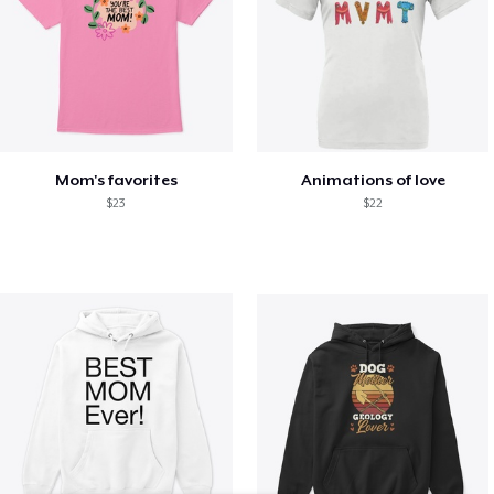
Mom's favorites
Animations of love
$23
$22