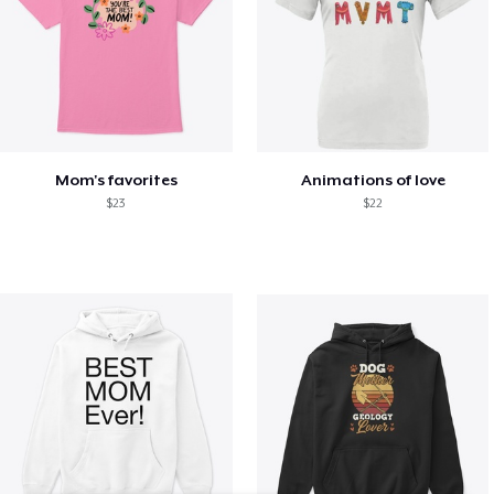
Mom's favorites
Animations of love
$23
$22