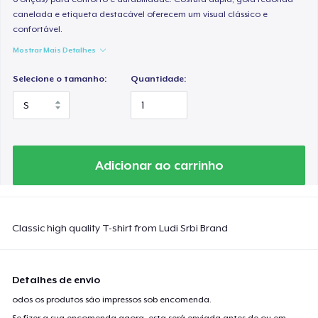
canelada e etiqueta destacável oferecem um visual clássico e
confortável.
Mostrar Mais Detalhes
Selecione o tamanho:
Quantidade:
Adicionar ao carrinho
Classic high quality T-shirt from Ludi Srbi Brand
Detalhes de envio
odos os produtos são impressos sob encomenda.
Se fizer a sua encomenda agora, esta será enviada antes de ou em