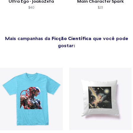
Ultra Ego - JoakoZeta
Main Character Spark
$40
$23
Mais campanhas da
Ficção Científica
que você pode
gostar: