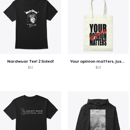
Nardwuar Tee! 2 Sided!
Your opinion matters, Just not to me!
$22
$20