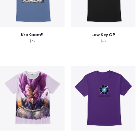
KraKoom!!
Low Key OP
$23
$23