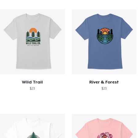
Wild Trail
River & Forest
$23
$23