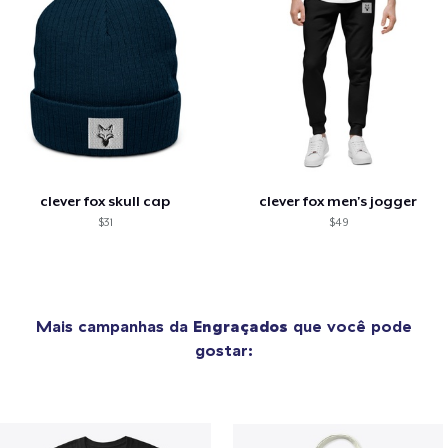
clever fox skull cap
clever fox men's jogger
$31
$49
Mais campanhas da
Engraçados
que você pode
gostar: