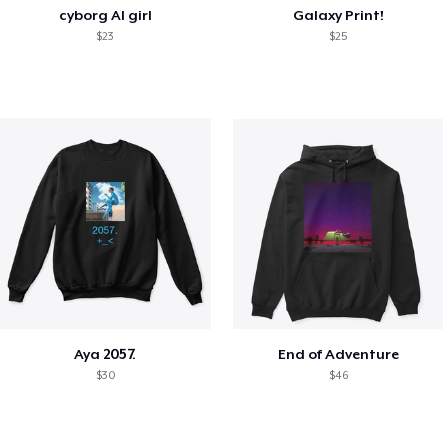
cyborg AI girl
Galaxy Print!
$23
$25
Aya 2057.
End of Adventure
$30
$46