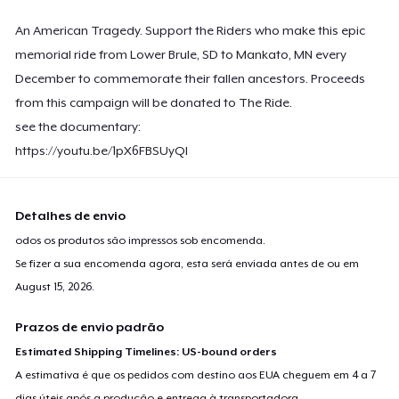
An American Tragedy. Support the Riders who make this epic
memorial ride from Lower Brule, SD to Mankato, MN every
December to commemorate their fallen ancestors. Proceeds
from this campaign will be donated to The Ride.
see the documentary:
https://youtu.be/1pX6FBSUyQI
Detalhes de envio
odos os produtos são impressos sob encomenda.
Se fizer a sua encomenda agora, esta será enviada antes de ou em
August 15, 2026
.
Prazos de envio padrão
Estimated Shipping Timelines: US-bound orders
A estimativa é que os pedidos com destino aos EUA cheguem em 4 a 7
dias úteis após a produção e entrega à transportadora.