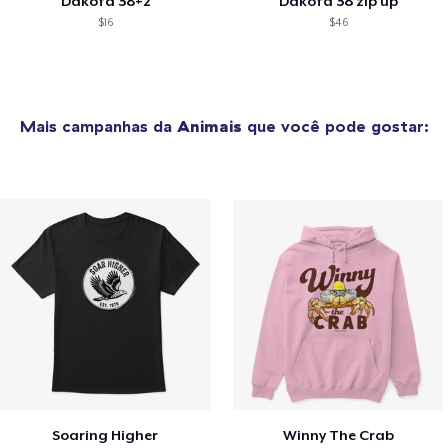
Dakota 38+2
Dakota 38 zip up
$16
$46
Mais campanhas da
Animais
que você pode gostar:
Soaring Higher
Winny The Crab