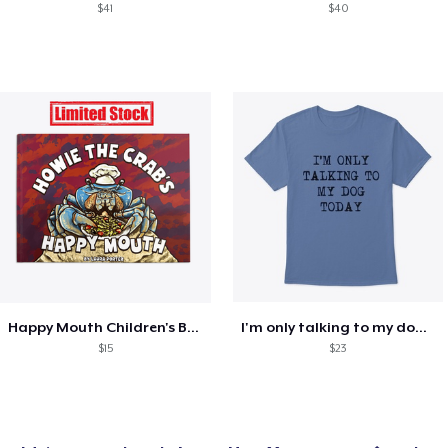
$41
$40
Happy Mouth Children's Book
I'm only talking to my dog today
$15
$23