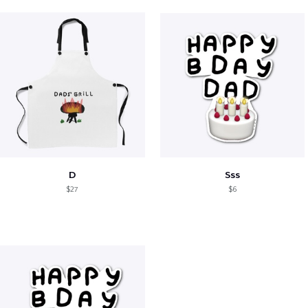
D
Sss
$27
$6