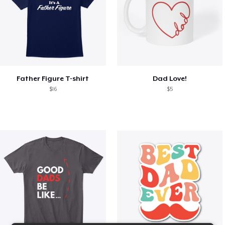
Father Figure T-shirt
Dad Love!
$16
$5