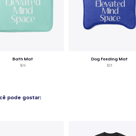
guir para a Finalização da
Continuar Co
Compra
Bath Mat
Dog Feeding Mat
$26
$23
cê pode gostar: