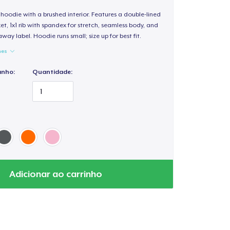
hoodie with a brushed interior. Features a double-lined
, 1x1 rib with spandex for stretch, seamless body, and
way label. Hoodie runs small; size up for best fit.
hes
anho:
Quantidade:
Adicionar ao carrinho