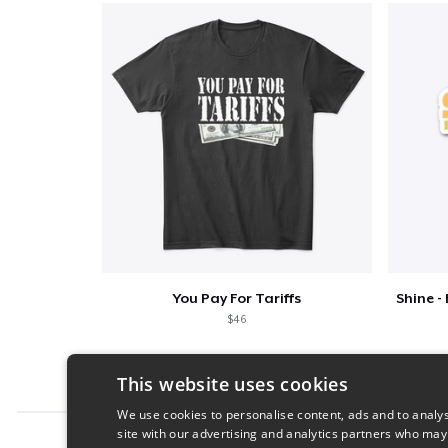
You Pay For Tariffs
$46
This website uses cookies
We use cookies to personalise content, ads and to analys
site with our advertising and analytics partners who may
Report this product