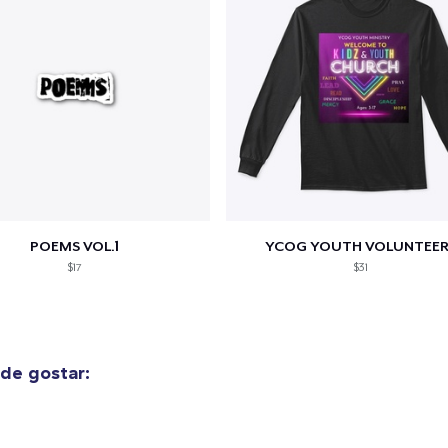
POEMS VOL.1
YCOG YOUTH VOLUNTEER
$17
$31
de gostar: