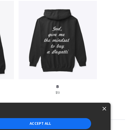
B
$51
×
ACCEPT ALL