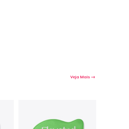
Veja Mais
a o carrinho
Qtd