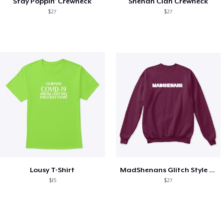
Stay Poppin' Crewneck
Shenan Clan Crewneck
$27
$27
Lousy T-Shirt
MadShenans Glitch Style Crewneck
$15
$27