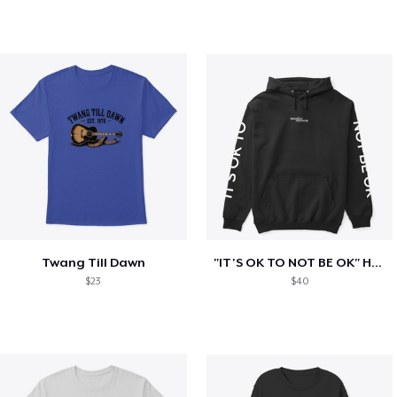
Twang Till Dawn
"IT'S OK TO NOT BE OK" Hoodie (BP LOGO)
$23
$40