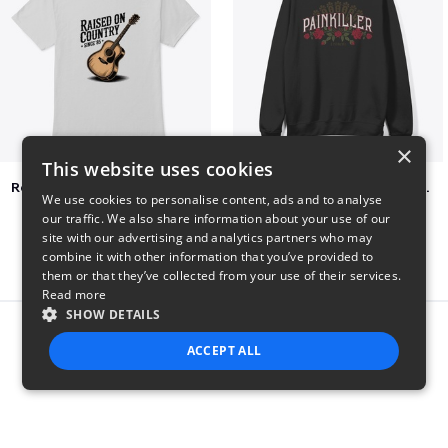
×
This website uses cookies
Raised on Country Since 85
Jon Dretto "Painkiller" Merch Collection
We use cookies to personalise content, ads and to analyse
$23
$39
our traffic. We also share information about your use of our
site with our advertising and analytics partners who may
combine it with other information that you’ve provided to
them or that they’ve collected from your use of their services.
Read more
SHOW DETAILS
Report this product
ACCEPT ALL
STRICTLY NECESSARY
PERFORMANCE
TARGETING
FUNCTIONALITY