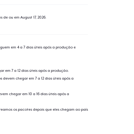
o adicionado ao
Carrinho
Ir par
tes de ou em
August 17, 2026
.
guir para a Finalização da
guem em 4 a 7 dias úteis após a produção e
Continuar Co
Compra
Tote Bag
r em 7 a 12 dias úteis após a produção.
US$ 20,99
s devem chegar em 7 a 12 dias úteis após a
Black Mug
evem chegar em 10 a 16 dias úteis após a
US$ 16,99
treamos os pacotes depois que eles chegam ao país
Unisex Classic Pullover Hoodie
US$ 41,99