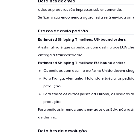
Detalhes de envio
1
artig
odos os produtos são impressos sob encomenda.
Se fizer a sua encomenda agora, esta será enviada an
Prazos de envio padrão
Estimated Shipping Timelines: US-bound orders
Se
A estimativa é que os pedidos com destino aos EUA che
entrega à transportadora.
Estimated Shipping Timelines: EU-bound orders
Os pedidos com destino ao Reino Unido devem chega
Para França, Alemanha, Holanda e Suécia, os pedido
produção.
Para todos os outros países da Europa, os pedidos d
produção.
Para pedidos internacionais enviados dos EUA, não ras
de destino.
Detalhes da devolução