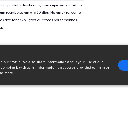
Comfort Tee
 um produto danificado, com impressão errada ou
US$ 25,99
er um reembolso em até 30 dias. No entanto, como
os aceitar devoluções ou trocas por tamanhos,
Mug
a.
US$ 15,99
Unisex Classic Crewneck Sweatshirt
US$ 36,99
e our traffic. We also share information about your use of our
Women's Comfort Tee
 combine it with other information that you’ve provided to them or
ad more
US$ 25,99
E
Next Level 3600 | Premium Ring-Spun Cotton T-Shirt
TARGETING
FUNCTIONALITY
UNCLASSIFIED
US$ 26,99
trictly necessary
Performance
Targeting
Functionality
Unclassified
uch as user login and account management. The website cannot be used properly without 