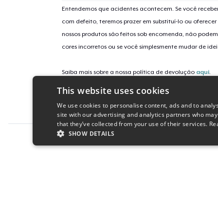
Entendemos que acidentes acontecem. Se você receber
com defeito, teremos prazer em substituí-lo ou oferec
nossos produtos são feitos sob encomenda, não podem
cores incorretos ou se você simplesmente mudar de idei
Saiba mais sobre a nossa política de devolução
aqui
.
This website uses cookies
Identificação da campanha
We use cookies to personalise content, ads and to analys
new-hep
site with our advertising and analytics partners who may
that they’ve collected from your use of their services.
Re
SHOW DETAILS
Report this product
STRICTLY NECESSARY
PERFORMANC
S
Strictly necessary cookies allow core website functionality s