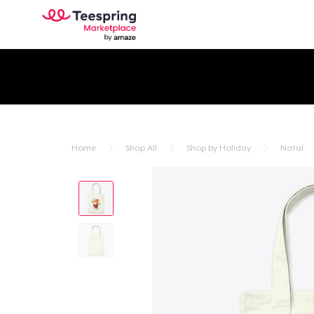
Home
Shop All
Shop by Holiday
Natal