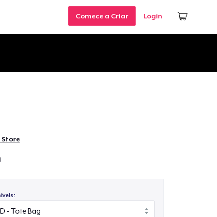
Comece a Criar
Login
 Store
!
veis: