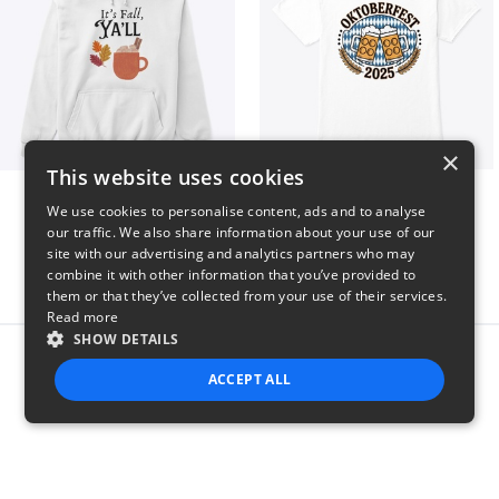
×
This website uses cookies
It’s Fall, Ya’ll
Oktoberfest 2025
We use cookies to personalise content, ads and to analyse
$41
$41
our traffic. We also share information about your use of our
site with our advertising and analytics partners who may
combine it with other information that you’ve provided to
them or that they’ve collected from your use of their services.
Read more
SHOW DETAILS
Report this product
ACCEPT ALL
STRICTLY NECESSARY
PERFORMANCE
TARGETING
FUNCTIONALITY