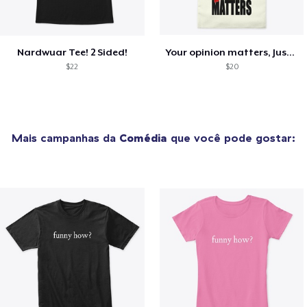
Nardwuar Tee! 2 Sided!
Your opinion matters, Just not to me!
$22
$20
Mais campanhas da
Comédia
que você pode gostar: