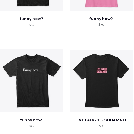
funny how?
funny how?
$25
$25
funny how.
LIVE LAUGH GODDAMNIT
$25
$17