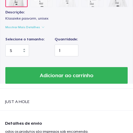
Tru Transfer Printed Classic Tee
US$ 27,99
Descrição:
Klassieke pasvorm, unisex
Next Level 3600 | Premium Ring-Spun Cotton T-Shirt
Mostrar Mais Detalhes
US$ 24,99
Selecione o tamanho:
Quantidade:
Adicionar ao carrinho
JUST A HOLE
Detalhes de envio
odos os produtos são impressos sob encomenda.