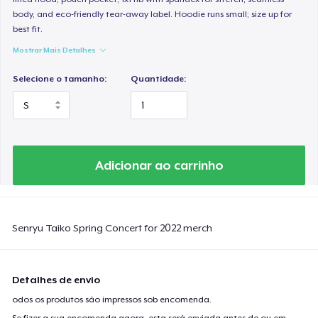
body, and eco-friendly tear-away label. Hoodie runs small; size up for
best fit.
Mostrar Mais Detalhes
Selecione o tamanho:
Quantidade:
Adicionar ao carrinho
Senryu Taiko Spring Concert for 2022 merch
Detalhes de envio
odos os produtos são impressos sob encomenda.
Se fizer a sua encomenda agora, esta será enviada antes de ou em