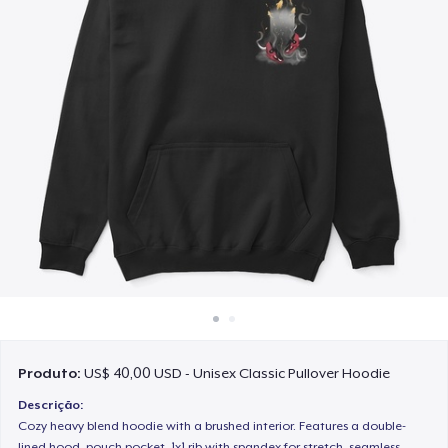
Como funciona
Venda em todo lugar
Venda qualquer coisa
Produto:
US$ 40,00 USD - Unisex Classic Pullover Hoodie
Descrição:
Cozy heavy blend hoodie with a brushed interior. Features a double-
lined hood, pouch pocket, 1x1 rib with spandex for stretch, seamless