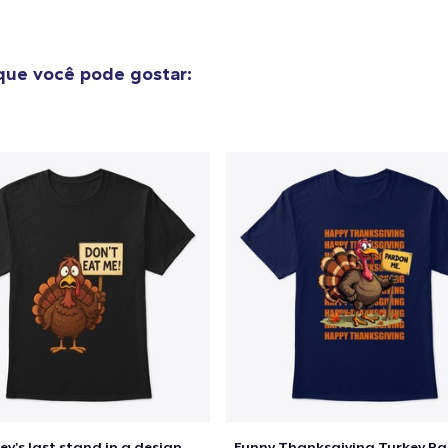
Classic Long Sleeve Tee
US$ 22,99
ue você pode gostar:
Next Level 3600 | Premium Ring-Spun Cotton T-Shirt
US$ 18,99
ey's last stand in a design