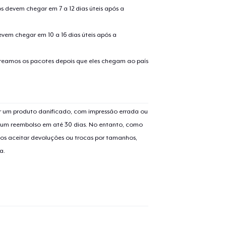
s devem chegar em 7 a 12 dias úteis após a
evem chegar em 10 a 16 dias úteis após a
treamos os pacotes depois que eles chegam ao país
o adicionado ao
Carrinho
Ir par
 um produto danificado, com impressão errada ou
er um reembolso em até 30 dias. No entanto, como
os aceitar devoluções ou trocas por tamanhos,
guir para a Finalização da
a.
Continuar Co
Compra
Die Cut Sticker
US$ 5,99