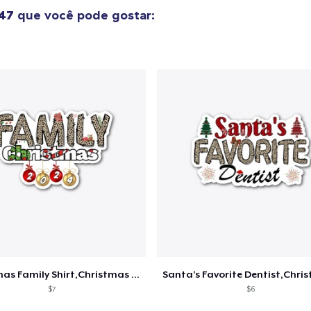
Unisex Classic Pullover Hoodie
47
que você pode gostar:
US$ 29,99
Classic Crew Neck T-Shirt
US$ 16,99
Unisex Premium Pullover Hoodie
US$ 29,99
Comfort Tee
US$ 17,99
Unisex Classic Crewneck Sweatshirt
US$ 24,99
Women's Classic Tee
Christmas Family Shirt,Christmas Gift
US$ 17,99
$7
$6