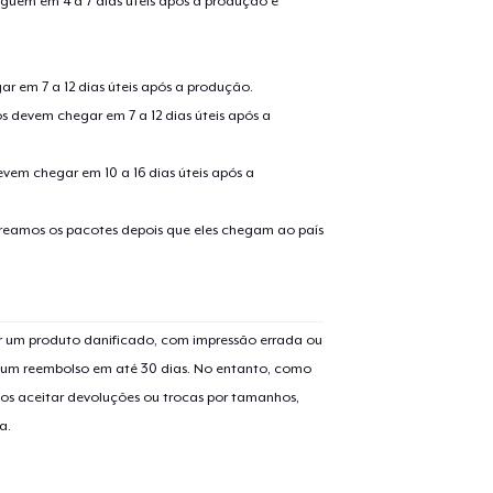
guem em 4 a 7 dias úteis após a produção e
r em 7 a 12 dias úteis após a produção.
s devem chegar em 7 a 12 dias úteis após a
evem chegar em 10 a 16 dias úteis após a
treamos os pacotes depois que eles chegam ao país
o adicionado ao
Carrinho
Ir par
 um produto danificado, com impressão errada ou
er um reembolso em até 30 dias. No entanto, como
guir para a Finalização da
os aceitar devoluções ou trocas por tamanhos,
Continuar Co
a.
Compra
Tru Transfer Printed Classic Long Sleeve Tee