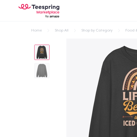
Home
Shop All
Shop by Category
Food &