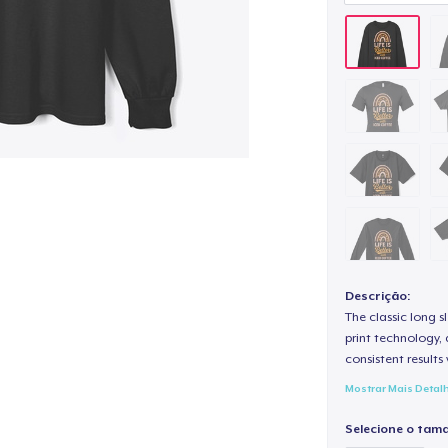
Descrição:
The classic long 
print technology, d
consistent results
Mostrar Mais Detal
Selecione o tam