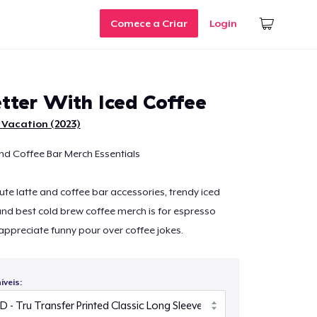
Comece a Criar
Login
etter With Iced Coffee
 Vacation (2023)
nd Coffee Bar Merch Essentials
cute latte and coffee bar accessories, trendy iced
and best cold brew coffee merch is for espresso
appreciate funny pour over coffee jokes.
veis: