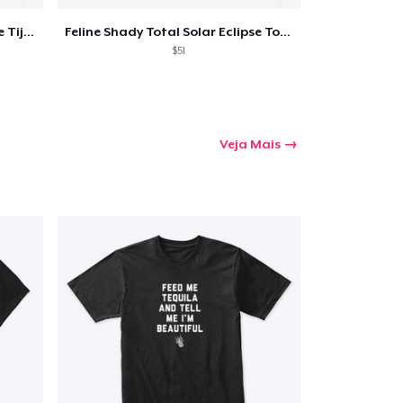
Feline Shady Total Solar Eclipse Tijuana
Feline Shady Total Solar Eclipse Toledo
$51
Veja Mais