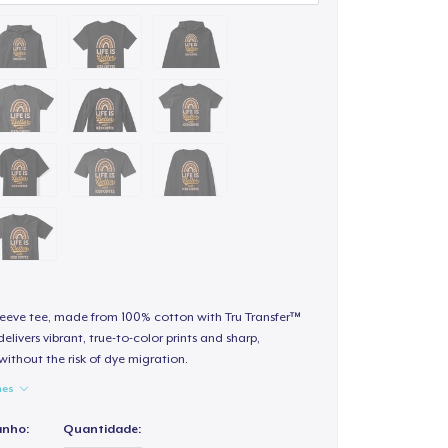
sleeve tee, made from 100% cotton with Tru Transfer™
elivers vibrant, true-to-color prints and sharp,
 without the risk of dye migration.
hes
anho:
Quantidade: