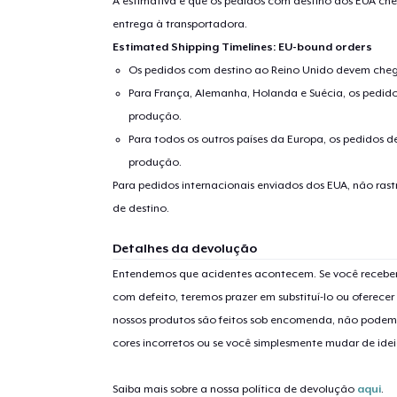
A estimativa é que os pedidos com destino aos EUA che
entrega à transportadora.
Estimated Shipping Timelines: EU-bound orders
Os pedidos com destino ao Reino Unido devem chega
Para França, Alemanha, Holanda e Suécia, os pedido
produção.
Para todos os outros países da Europa, os pedidos d
produção.
Para pedidos internacionais enviados dos EUA, não ras
1
artig
de destino.
Detalhes da devolução
Entendemos que acidentes acontecem. Se você receber
com defeito, teremos prazer em substituí-lo ou oferec
Se
nossos produtos são feitos sob encomenda, não podem
cores incorretos ou se você simplesmente mudar de idei
Saiba mais sobre a nossa política de devolução
aqui
.