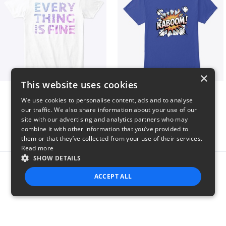
×
This website uses cookies
EVERY THING IS FINE
Kaboom
We use cookies to personalise content, ads and to analyse
$22
$23
our traffic. We also share information about your use of our
site with our advertising and analytics partners who may
combine it with other information that you’ve provided to
them or that they’ve collected from your use of their services.
Read more
SHOW DETAILS
Report this product
ACCEPT ALL
STRICTLY NECESSARY
PERFORMANCE
TARGETING
FUNCTIONALITY