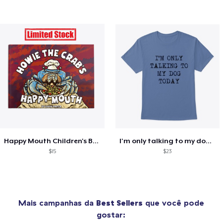
Happy Mouth Children's Book
I'm only talking to my dog today
$15
$23
Mais campanhas da
Best Sellers
que você pode
gostar: