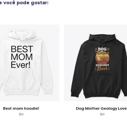
 você pode gostar:
Mug
US$ 15,99
Unisex Classic Crewneck Sweatshirt
US$ 32,99
Best mom hoodie!
Dog Mother Geology Love
$41
$41