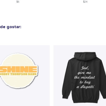
$6
$24
de gostar: