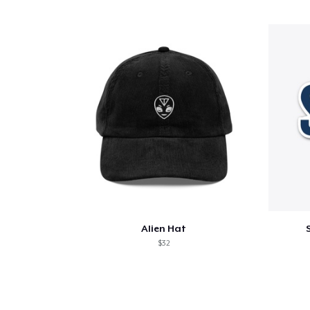
1
artig
Se
Alien Hat
$32