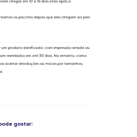
evem chegar em 10 a 16 dias úteis após a
treamos os pacotes depois que eles chegam ao país
 um produto danificado, com impressão errada ou
er um reembolso em até 30 dias. No entanto, como
os aceitar devoluções ou trocas por tamanhos,
a.
pode gostar: