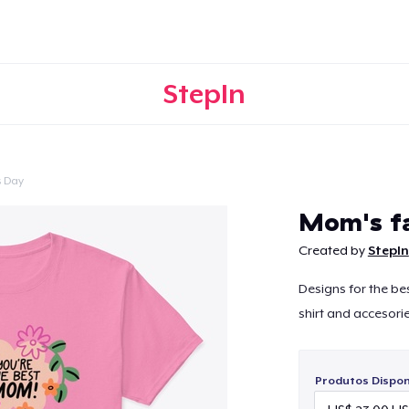
StepIn
s Day
Continuar
Mom's fa
Created by
StepIn
Designs for the bes
shirt and accesori
Produtos Disponí