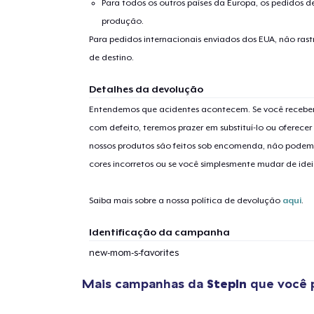
Para todos os outros países da Europa, os pedidos d
produção.
Para pedidos internacionais enviados dos EUA, não ras
de destino.
Detalhes da devolução
Entendemos que acidentes acontecem. Se você receber
com defeito, teremos prazer em substituí-lo ou oferec
nossos produtos são feitos sob encomenda, não podem
cores incorretos ou se você simplesmente mudar de idei
Saiba mais sobre a nossa política de devolução
aqui
.
Identificação da campanha
new-mom-s-favorites
Mais campanhas da
StepIn
que você 