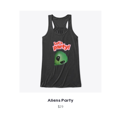
a o carrinho
Qtd
Aliens Party
mprando
$29