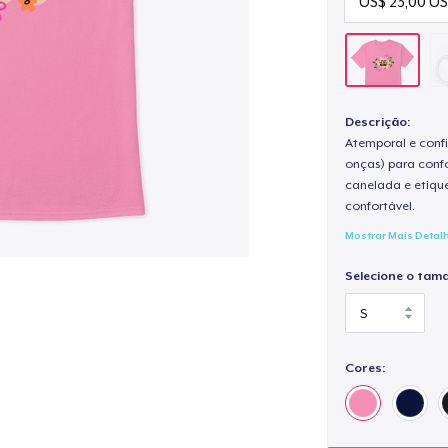
Descrição:
Atemporal e confi
onças) para confo
canelada e etique
confortável.
Mostrar Mais Detal
Selecione o tam
Cores: