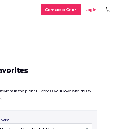
Comece a Criar
Login
vorites
t Mom in the planet. Express your love with this t-
es
veis: