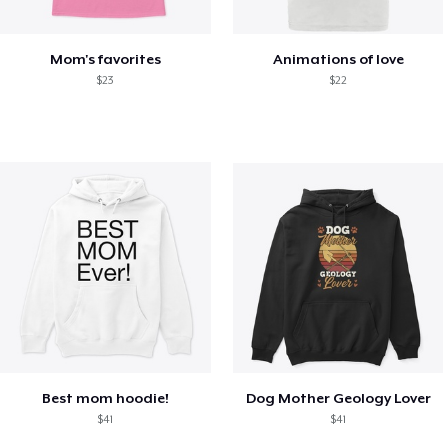
Mom's favorites
Animations of love
$23
$22
Best mom hoodie!
Dog Mother Geology Lover
$41
$41