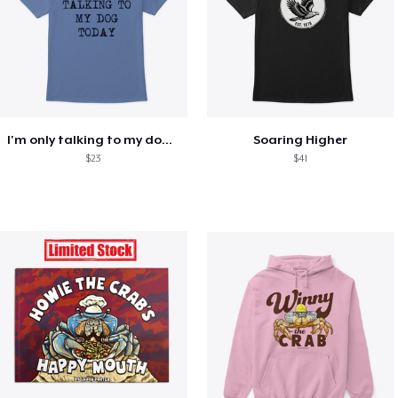
I'm only talking to my dog today
Soaring Higher
$23
$41