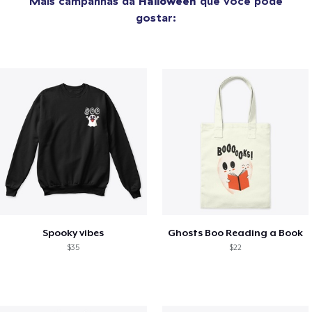
Mais campanhas da
Halloween
que você pode
gostar:
Spooky vibes
Ghosts Boo Reading a Book
$35
$22