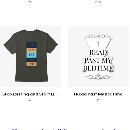
$7
$40
Stop Existing and Start Living
I Read Past My Bedtime
$20
$7