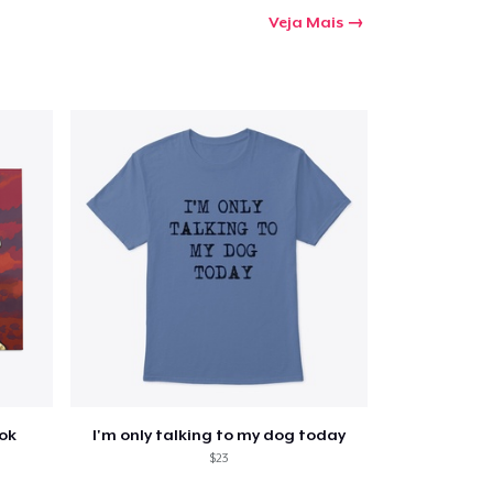
Veja Mais
ook
I'm only talking to my dog today
$23