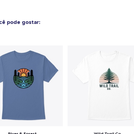
US$ 24,89
ê pode gostar:
River & Forest
Wild Trail Co.