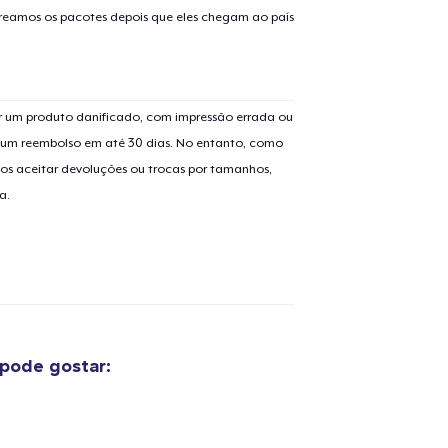
treamos os pacotes depois que eles chegam ao país
 um produto danificado, com impressão errada ou
er um reembolso em até 30 dias. No entanto, como
os aceitar devoluções ou trocas por tamanhos,
a.
pode gostar: