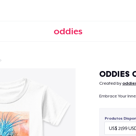
oddies
o
Continuar
ODDIES 
Created by
oddie
Embrace Your Inne
Produtos Disponí