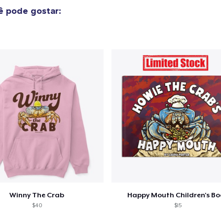
US$ 30,99
 pode gostar:
Mug
US$ 15,99
Women's Classic Tee
US$ 23,99
Heavy Tee
US$ 44,99
Kids Premium Tee
US$ 22,99
Baby Premium Onesie
US$ 24,99
Winny The Crab
Happy Mouth Children's B
$40
$15
Toddler Classic Tee