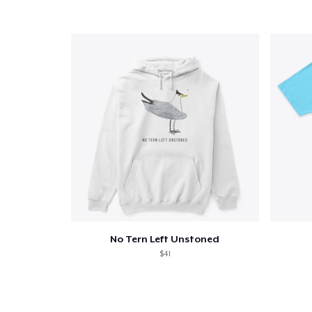
Se
No Tern Left Unstoned
$41