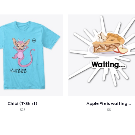
Ir par
guir para a Finalização da
Continuar Co
Compra
Toddler Classic Tee
US$ 21,99
Unisex Classic Pullover Hoodie
US$ 40,99
Chibi (T-Shirt)
Apple Pie is waiting...
Kids Classic Pullover Hoodie
$25
$6
US$ 34,99
Triblend Tee