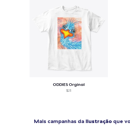
ODDIES Orginal
$23
Mais campanhas da
Ilustração
que vo
1
artig