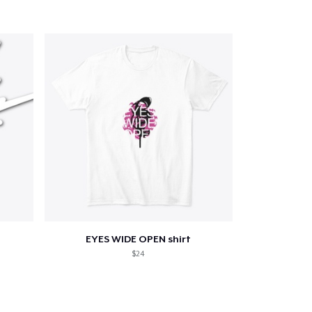
a o carrinho
Qtd
mprando
EYES WIDE OPEN shirt
$24