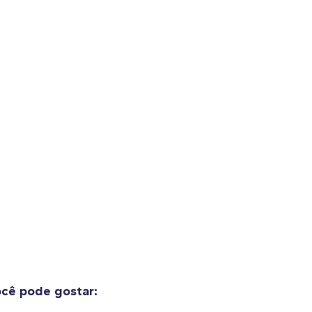
cê pode gostar:
o adicionado ao
Carrinho