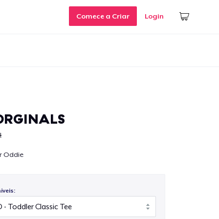
Comece a Criar
Login
ORGINALS
s
r Oddie
veis: