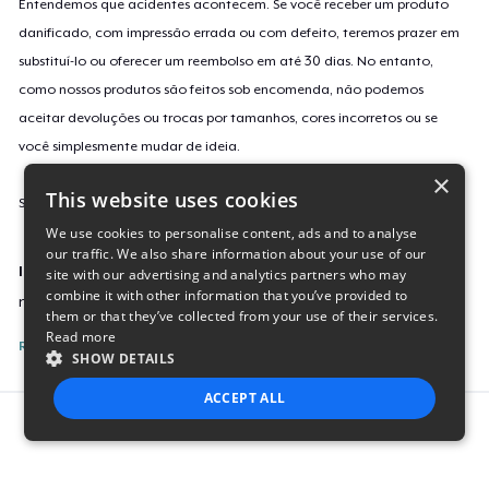
Entendemos que acidentes acontecem. Se você receber um produto
danificado, com impressão errada ou com defeito, teremos prazer em
substituí-lo ou oferecer um reembolso em até 30 dias. No entanto,
como nossos produtos são feitos sob encomenda, não podemos
aceitar devoluções ou trocas por tamanhos, cores incorretos ou se
você simplesmente mudar de ideia.
×
This website uses cookies
Saiba mais sobre a nossa política de devolução
aqui
.
We use cookies to personalise content, ads and to analyse
our traffic. We also share information about your use of our
Identificação da campanha
site with our advertising and analytics partners who may
combine it with other information that you’ve provided to
new-product-1175
them or that they’ve collected from your use of their services.
Read more
Reporte esta Campanha
SHOW DETAILS
ACCEPT ALL
Report this product
STRICTLY NECESSARY
PERFORMANCE