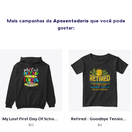
Mais campanhas da
Aposentadoria
que você pode
gostar:
My Last First Day Of School Retiring
Retired - Goodbye Tension Hello Pension
$35
$16