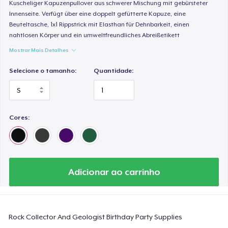
Comfort Colors 1717 | Classic Heavyweight T-Shirt
Kuscheliger Kapuzenpullover aus schwerer Mischung mit gebürsteter
Innenseite. Verfügt über eine doppelt gefütterte Kapuze, eine
US$ 24,99
Beuteltasche, 1x1 Rippstrick mit Elasthan für Dehnbarkeit, einen
nahtlosen Körper und ein umweltfreundliches Abreißetikett
Classic Long Sleeve Tee
Mostrar Mais Detalhes
US$ 30,99
Selecione o tamanho:
Quantidade:
Next Level 3600 | Premium Ring-Spun Cotton T-Shirt
US$ 24,99
Cores:
Adicionar ao carrinho
Rock Collector And Geologist Birthday Party Supplies