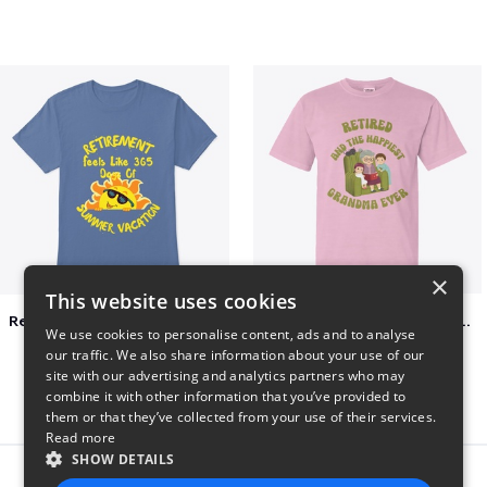
×
This website uses cookies
Retirement 365 days of summer vacation
Retired and the happiest grandma ever
We use cookies to personalise content, ads and to analyse
$23
$22
our traffic. We also share information about your use of our
site with our advertising and analytics partners who may
combine it with other information that you’ve provided to
them or that they’ve collected from your use of their services.
Read more
SHOW DETAILS
Report this product