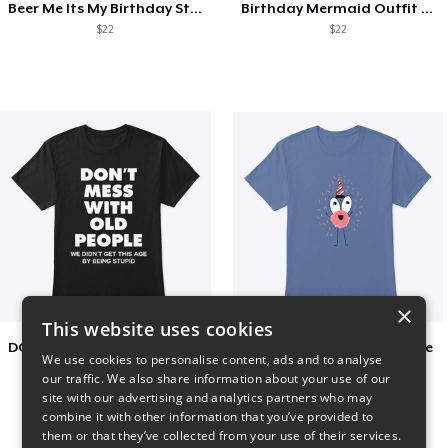
Beer Me Its My Birthday St Patricks Day
Birthday Mermaid Outfit Costume
$22
$22
×
This website uses cookies
DON´T MESS WITH OLD PEOPLE
Adoption Is Both celebrate
We use cookies to personalise content, ads and to analyse
$48
$22
our traffic. We also share information about your use of our
site with our advertising and analytics partners who may
combine it with other information that you’ve provided to
them or that they’ve collected from your use of their services.