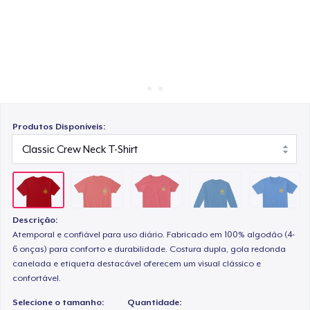
Como funciona
Venda em todo lugar
Classic Long Sleeve Tee
Venda qualquer coisa
Next Level 3600 | Premium Ring-Spun Cotton T-Shirt
Produtos Disponíveis:
Descrição:
Atemporal e confiável para uso diário. Fabricado em 100% algodão (4-
6 onças) para conforto e durabilidade. Costura dupla, gola redonda
canelada e etiqueta destacável oferecem um visual clássico e
confortável.
Selecione o tamanho:
Quantidade: