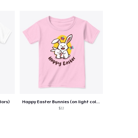
lors)
Happy Easter Bunnies (on light colors)
$22