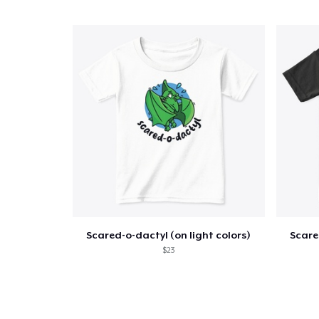
Scared-o-dactyl (on light colors)
Scare
$23