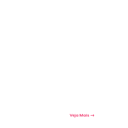
a o carrinho
Qtd
mprando
Veja Mais