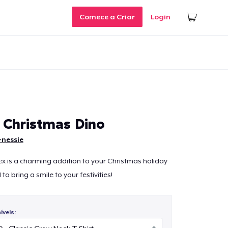
Comece a Criar
Login
 Christmas Dino
-nessie
x is a charming addition to your Christmas holiday
to bring a smile to your festivities!
veis: