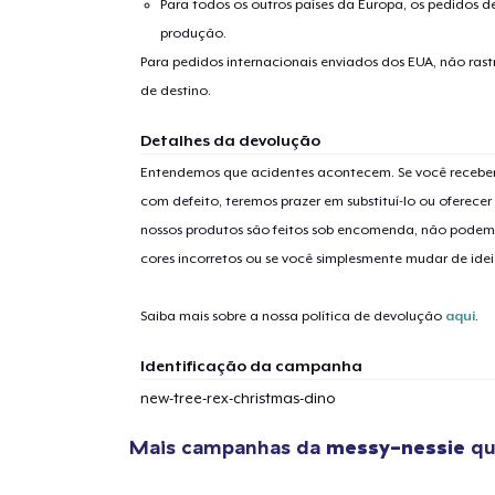
Para todos os outros países da Europa, os pedidos d
produção.
Para pedidos internacionais enviados dos EUA, não ras
de destino.
Detalhes da devolução
1
artig
Entendemos que acidentes acontecem. Se você receber
com defeito, teremos prazer em substituí-lo ou oferec
nossos produtos são feitos sob encomenda, não podem
cores incorretos ou se você simplesmente mudar de idei
Se
Saiba mais sobre a nossa política de devolução
aqui
.
Identificação da campanha
new-tree-rex-christmas-dino
Mais campanhas da
messy-nessie
qu