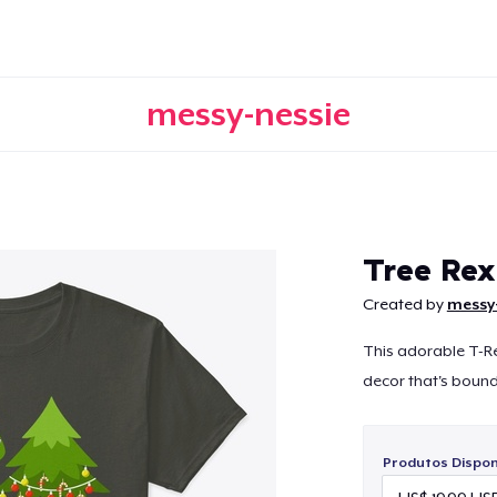
messy-nessie
Continuar
Tree Rex
Created by
messy
This adorable T-Re
decor that's bound 
Produtos Disponí