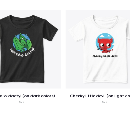
US$ 19,99
Next Level 3600 | Premium Ring-Spun Cotton T-Shirt
US$ 22,99
d-o-dactyl (on dark colors)
Cheeky little devil (on light co
$22
$22