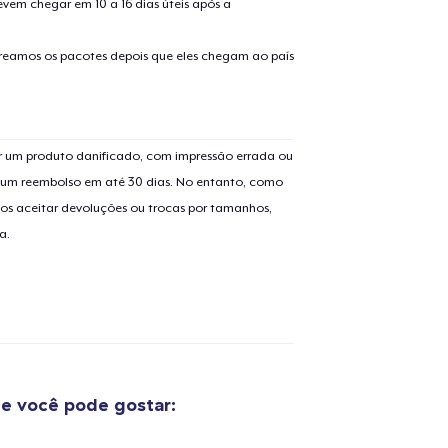
evem chegar em 10 a 16 dias úteis após a
treamos os pacotes depois que eles chegam ao país
o adicionado ao
Carrinho
 um produto danificado, com impressão errada ou
Ir par
er um reembolso em até 30 dias. No entanto, como
os aceitar devoluções ou trocas por tamanhos,
a.
guir para a Finalização da
Continuar Co
Compra
Classic Crew Neck T-Shirt
US$ 19,99
e você pode gostar:
Kids Premium Tee