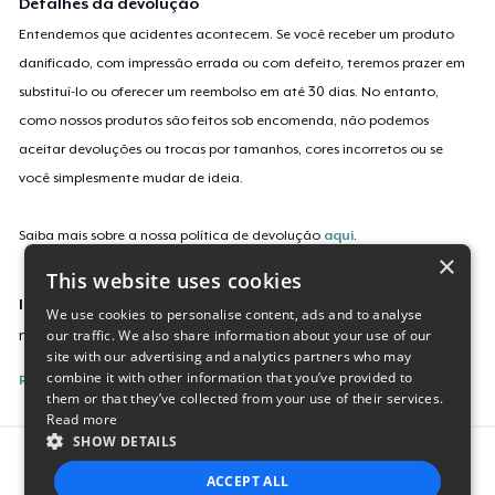
Detalhes da devolução
Entendemos que acidentes acontecem. Se você receber um produto
danificado, com impressão errada ou com defeito, teremos prazer em
substituí-lo ou oferecer um reembolso em até 30 dias. No entanto,
como nossos produtos são feitos sob encomenda, não podemos
aceitar devoluções ou trocas por tamanhos, cores incorretos ou se
você simplesmente mudar de ideia.
Saiba mais sobre a nossa política de devolução
aqui
.
×
This website uses cookies
Identificação da campanha
We use cookies to personalise content, ads and to analyse
our traffic. We also share information about your use of our
new-viva-iran
site with our advertising and analytics partners who may
combine it with other information that you’ve provided to
Reporte esta Campanha
them or that they’ve collected from your use of their services.
Read more
SHOW DETAILS
Report this product
ACCEPT ALL