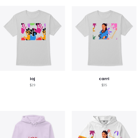
ioj
carri
$29
$35