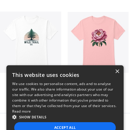
×
This website uses cookies
Wild Trail Co.
Pink Flower
We use cookies to personalise content, ads and to analyse
$23
$23
our traffic. We also share information about your use of our
site with our advertising and analytics partners who may
combine it with other information that you’ve provided to
them or that they’ve collected from your use of their services.
Read more
SHOW DETAILS
Report this product
ACCEPT ALL