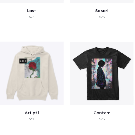
Lost
Sasori
$25
$25
Art pt1
Contem
$37
$25